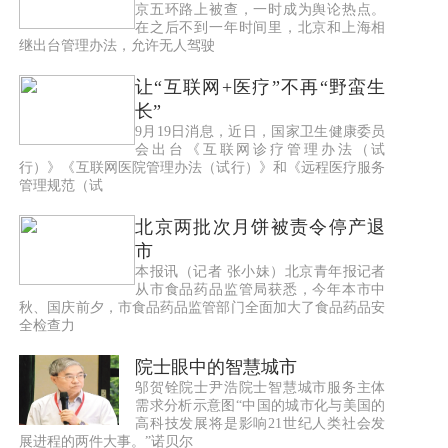
京五环路上被查，一时成为舆论热点。
在之后不到一年时间里，北京和上海相
继出台管理办法，允许无人驾驶
让“互联网+医疗”不再“野蛮生
长”
9月19日消息，近日，国家卫生健康委员
会出台《互联网诊疗管理办法（试
行）》《互联网医院管理办法（试行）》和《远程医疗服务
管理规范（试
北京两批次月饼被责令停产退
市
本报讯（记者 张小妹）北京青年报记者
从市食品药品监管局获悉，今年本市中
秋、国庆前夕，市食品药品监管部门全面加大了食品药品安
全检查力
院士眼中的智慧城市
邬贺铨院士尹浩院士智慧城市服务主体
需求分析示意图“中国的城市化与美国的
高科技发展将是影响21世纪人类社会发
展进程的两件大事。”诺贝尔