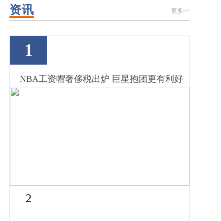
资讯
更多>>
1
NBA工资帽奢侈税出炉 巨星抱团更有利好
2