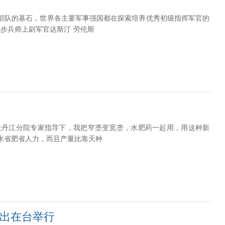
部队的基石，世界各主要军事强国都在探索培养优秀初级指挥军官的
3步兵师上尉军官达斯汀·劳伦斯
牡丹江分院专家指导下，我把窄垄变宽垄，水肥药一起用，用这种新
水省肥省人力，而且产量比靠天种
演出在台举行