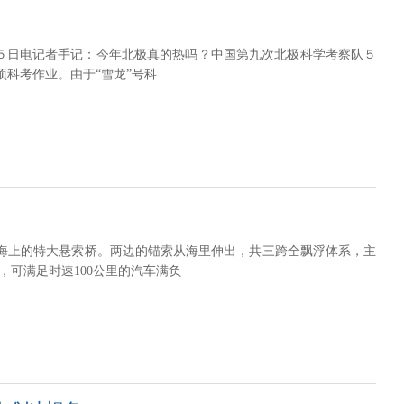
月５日电记者手记：今年北极真的热吗？中国第九次北极科学考察队５
项科考作业。由于“雪龙”号科
海上的特大悬索桥。两边的锚索从海里伸出，共三跨全飘浮体系，主
道，可满足时速100公里的汽车满负