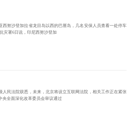
西亚西努沙登加拉省龙目岛以西的巴厘岛，几名安保人员查看一处停车
亚抗灾署6日说，印尼西努沙登加
级人民法院获悉，未来，北京将设立互联网法院，相关工作正在紧张
中央全面深化改革委员会审议通过