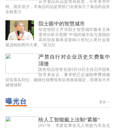
从市食品药品监管局获悉，今年本市中
秋、国庆前夕，市食品药品监管部门全面加大了食品药品安
全检查力
院士眼中的智慧城市
邬贺铨院士尹浩院士智慧城市服务主体
需求分析示意图“中国的城市化与美国的
高科技发展将是影响21世纪人类社会发
展进程的两件大事。”诺贝尔
严禁自行对企业历史欠费集中
清缴
国务院总理李克强9月18日主持召开国务
院常务会议，要求把已定减税降费措施
切实落实到位，确保社保费现有征收政策稳定；部署加大关
键领域和
曝光台
更多>>
给人工智能戴上法制“紧箍”
2017年，李彦宏乘坐无人驾驶汽车在北