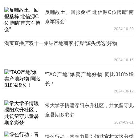
反哺故土、回报桑梓 北信源C位博睛“南
京军博会”
2024-10-30
淘宝直播店双十一集结产地商家 打爆“源头优选”好物
2024-10-15
“TAO产地”爆卖产地好物 同比318%增
长！
2024-10-12
常大学子情暖溧阳东升社区，共筑留守儿
童暑期多彩梦
2024-09-11
绿色行动：青春力量引领武宜村垃圾分类