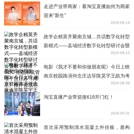
走进产业带商家：看淘宝直播如何为商家
迎来“新生”
2024-06-14
政学企精英齐聚南京城，共话数字化转型
新模式——县域经济数字化转型研讨会暨
2024-06-13
数字经济GBC 生态系统管理平台江苏
（南京）推介会成功举办
电影《我才不要和你做朋友呢》今日上映
南京校园路演何念庄达菲陈昊宇王皓为考
2024-06-09
生加油
淘宝直播产业带迎接618开门红！
2024-05-31
首次采用预制清水混凝土外挂板，盾构