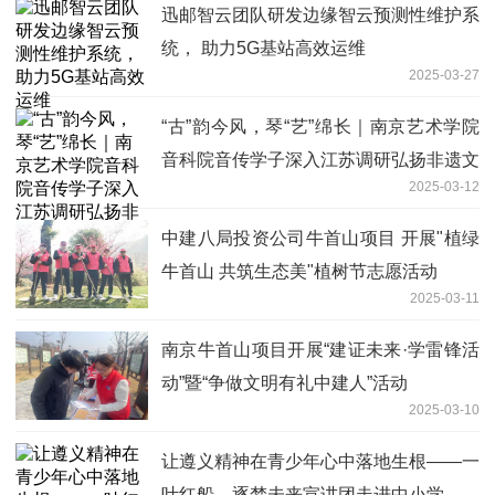
迅邮智云团队研发边缘智云预测性维护系
统， 助力5G基站高效运维
2025-03-27
“古”韵今风，琴“艺”绵长｜南京艺术学院
音科院音传学子深入江苏调研弘扬非遗文
2025-03-12
化古琴艺术
中建八局投资公司牛首山项目 开展"植绿
牛首山 共筑生态美"植树节志愿活动
2025-03-11
南京牛首山项目开展“建证未来·学雷锋活
动”暨“争做文明有礼中建人”活动
2025-03-10
让遵义精神在青少年心中落地生根——一
叶红船，逐梦未来宣讲团走进中小学