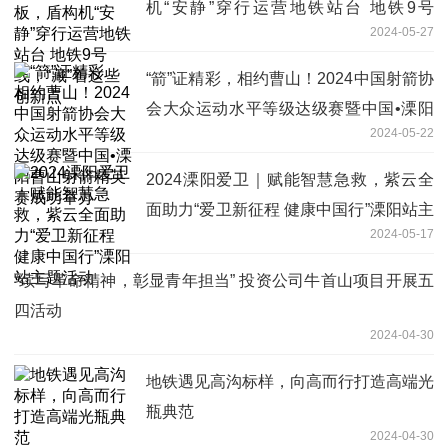
机“安静”穿行运营地铁站台 地铁9号
2024-05-27
线，“藏”着这些创新点
“箭”证精彩，相约曹山！2024中国射箭协
会大众运动水平等级达级赛暨中国•溧阳
2024-05-22
曹山射箭精英赛成功举办
2024溧阳爱卫｜赋能智慧急救，紫云全
面助力“爱卫新征程 健康中国行”溧阳站主
2024-05-17
题活动
“续写革命精神，彰显青年担当” 投资公司牛首山项目开展五
四活动
2024-04-30
地铁遇见高沟标样，向高而行打造高端光
瓶典范
2024-04-30