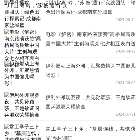
“‘川’山‘粤’岭，‘苏’畅‘通’行”实践团队：绿
色出行探索记·成都南京盐城篇
2024-08-14
电影《解密》南京路演获赞“高格局高质
量中国大片” 主创与观众七夕相互表白送
2024-08-12
祝福
伊利燃动上海外滩，汇聚热情为中国健儿
喝彩！
2024-08-09
伊利外滩观赛夜，共见孙颖莎、王楚钦证
国乒混双荣耀摘金
2024-07-31
常工学子三下乡：“基层连线，共镌曙
光”乡村调研