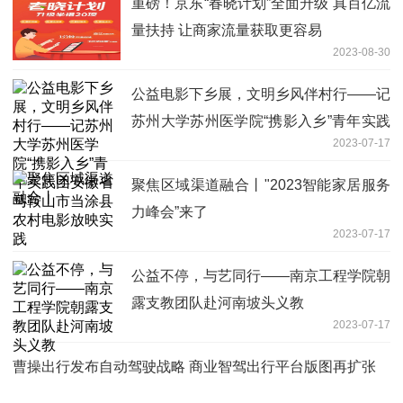
重磅！京东“春晓计划”全面升级 真百亿流
量扶持 让商家流量获取更容易
2023-08-30
公益电影下乡展，文明乡风伴村行——记
苏州大学苏州医学院“携影入乡”青年实践
2023-07-17
团安徽省马鞍山市当涂县农村电影放映实
践
聚焦区域渠道融合丨"2023智能家居服务
力峰会”来了
2023-07-17
公益不停，与艺同行——南京工程学院朝
露支教团队赴河南坡头义教
2023-07-17
曹操出行发布自动驾驶战略 商业智驾出行平台版图再扩张