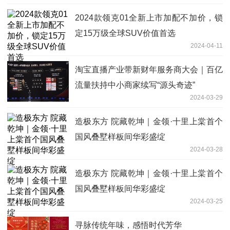
2024款领克01全新上市加配不加价，锁
定15万级全球SUV价值首选
2024-04-11
淘宝直播产业带新财年服务商大会｜百亿
流量扶持中小商家续写“源头奇迹”
2024-03-29
造极东方 院藏乾坤｜金领·十里上棠首个
国风叠墅样板间华彩盛绽
2024-03-28
造极东方 院藏乾坤｜金领·十里上棠首个
国风叠墅样板间华彩盛绽
2024-03-25
寻脉传统年味，感悟时代芳华